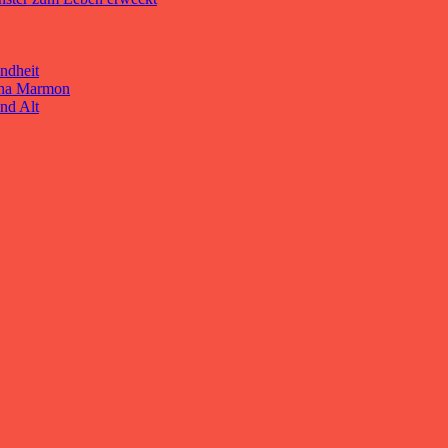
ndheit
cha Marmon
nd Alt