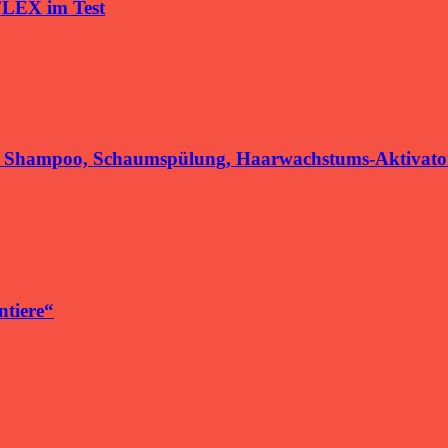
FLEX im Test
t Shampoo, Schaumspülung, Haarwachstums-Aktivato
ntiere“