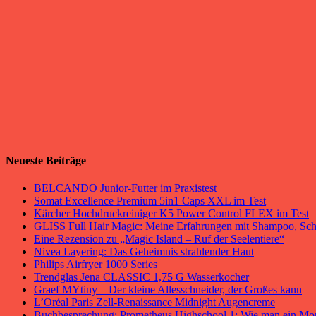
Neueste Beiträge
BELCANDO Junior-Futter im Praxistest
Somat Excellence Premium 5in1 Caps XXL im Test
Kärcher Hochdruckreiniger K5 Power Control FLEX im Test
GLISS Full Hair Magic: Meine Erfahrungen mit Shampoo, Sc
Eine Rezension zu „Magic Island – Ruf der Seelentiere“
Nivea Layering: Das Geheimnis strahlender Haut
Philips Airfryer 1000 Series
Trendglas Jena CLASSIC 1,75 G Wasserkocher
Graef MYtiny – Der kleine Allesschneider, der Großes kann
L’Oréal Paris Zell-Renaissance Midnight Augencreme
Buchbesprechung: Prometheus Highschool 1: Wie man ein Mo