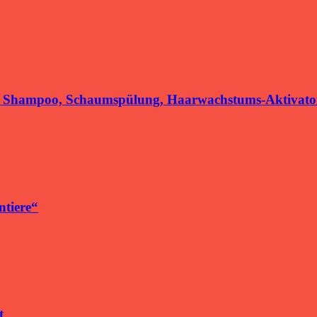
t Shampoo, Schaumspülung, Haarwachstums-Aktivato
ntiere“
t