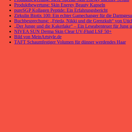
Produktbewertung: Skin Energy Beauty Kapseln
pureSGP Kollagen Peptide: Ein Erfahrungsbericht
Zirkulin Biotix 100: Ein echter Gamechanger für die Darmgesu
Buchbesprechung: „Frieda, Nikki und die Grenzkuh“ von Uti
„Der Junge und die Kakerlake“ – Ein Leseabenteuer für Jung u
NIVEA SUN Derma Skin Clear UV-Fluid LSF 50+
Bild von MeinArtstyle.de
TAFT Schaumfestiger Volumen für dünner werdendes Haar