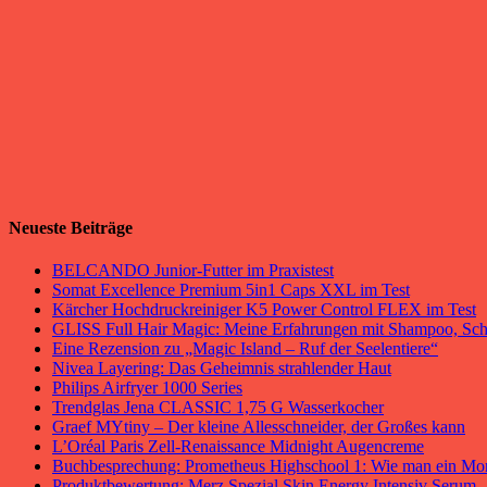
Neueste Beiträge
BELCANDO Junior-Futter im Praxistest
Somat Excellence Premium 5in1 Caps XXL im Test
Kärcher Hochdruckreiniger K5 Power Control FLEX im Test
GLISS Full Hair Magic: Meine Erfahrungen mit Shampoo, Sc
Eine Rezension zu „Magic Island – Ruf der Seelentiere“
Nivea Layering: Das Geheimnis strahlender Haut
Philips Airfryer 1000 Series
Trendglas Jena CLASSIC 1,75 G Wasserkocher
Graef MYtiny – Der kleine Allesschneider, der Großes kann
L’Oréal Paris Zell-Renaissance Midnight Augencreme
Buchbesprechung: Prometheus Highschool 1: Wie man ein Mo
Produktbewertung: Merz Spezial Skin Energy Intensiv Serum