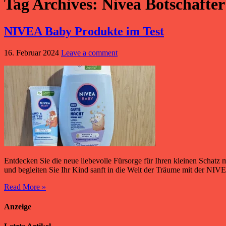
Tag Archives:
Nivea Botschafter
NIVEA Baby Produkte im Test
16. Februar 2024
Leave a comment
Entdecken Sie die neue liebevolle Fürsorge für Ihren kleinen Scha
und begleiten Sie Ihr Kind sanft in die Welt der Träume mit der N
Read More »
Anzeige