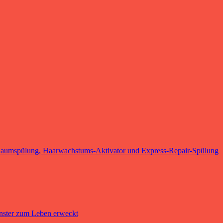
haumspülung, Haarwachstums-Aktivator und Express-Repair-Spülung
nster zum Leben erweckt