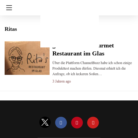
Ritas
getestet Ritas Gourmet
Restaurant im Glas
Über die Plattform ChannelBuzz habe ich schon einige
Produkttest machen dürfen. Diesmal erhielt ich die
Anfrage, ob ich leckeren Soßen…
3 Jahren ago