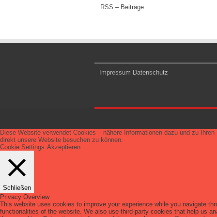
RSS – Beiträge
Impressum
Datenschutz
Diese Website verwendet Cookies – nähere Informationen dazu und zu Ihren R
direkt unsere Website besuchen zu können.
Cookie Settings
Akzeptieren
Schließen
Privacy Overview
This website uses cookies to improve your experience while you navigate thro
functionalities of the website. We also use third-party cookies that help us 