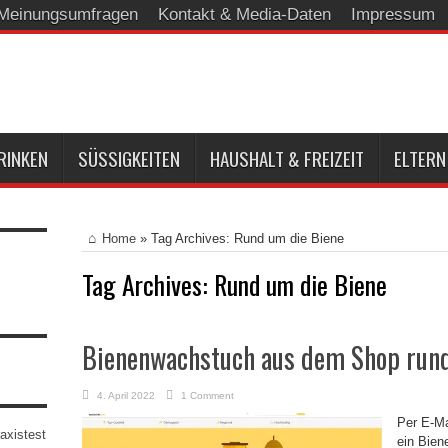
Meinungsumfragen
Kontakt & Media-Daten
Impressum
RINKEN
SÜSSIGKEITEN
HAUSHALT & FREIZEIT
ELTERN
Home
»
Tag Archives: Rund um die Biene
Tag Archives:
Rund um die Biene
Bienenwachstuch aus dem Shop rund
4. April 2022
1 Comment
Per E-Mai
axistest
ein Bien