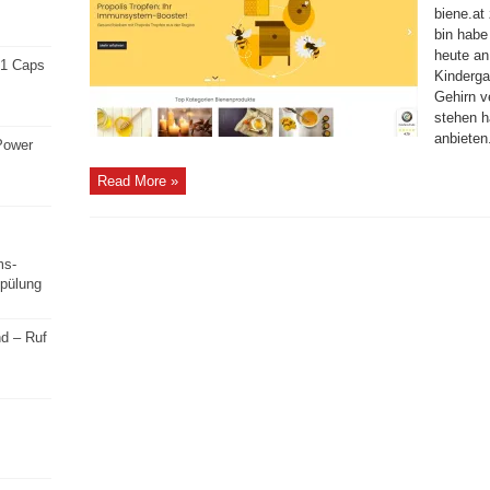
biene.at
bin habe
heute an
n1 Caps
Kinderga
Gehirn v
stehen h
anbieten.
Power
Read More »
ms-
Spülung
d – Ruf