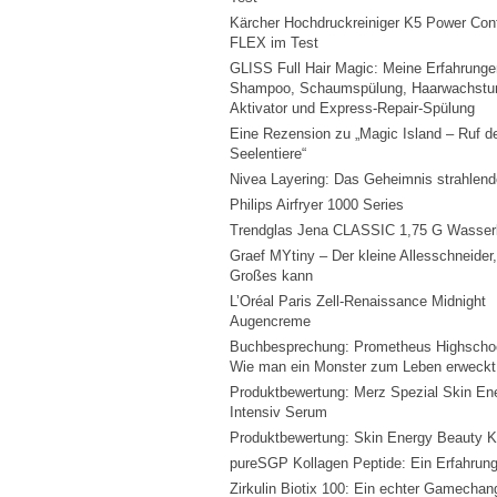
Kärcher Hochdruckreiniger K5 Power Cont
FLEX im Test
GLISS Full Hair Magic: Meine Erfahrunge
Shampoo, Schaumspülung, Haarwachstu
Aktivator und Express-Repair-Spülung
Eine Rezension zu „Magic Island – Ruf d
Seelentiere“
Nivea Layering: Das Geheimnis strahlend
Philips Airfryer 1000 Series
Trendglas Jena CLASSIC 1,75 G Wasser
Graef MYtiny – Der kleine Allesschneider,
Großes kann
L’Oréal Paris Zell-Renaissance Midnight
Augencreme
Buchbesprechung: Prometheus Highschoo
Wie man ein Monster zum Leben erweckt
Produktbewertung: Merz Spezial Skin En
Intensiv Serum
Produktbewertung: Skin Energy Beauty K
pureSGP Kollagen Peptide: Ein Erfahrung
Zirkulin Biotix 100: Ein echter Gamechang