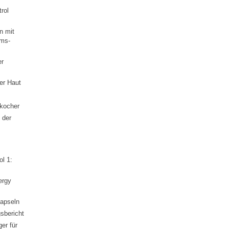
rol
n mit
ms-
er
er Haut
kocher
 der
l 1:
ergy
apseln
sbericht
er für