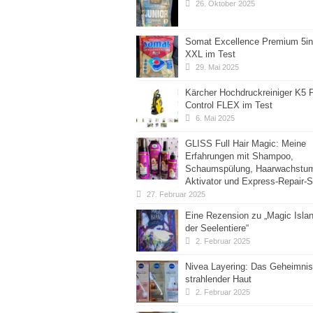
26. Oktober 2025
Somat Excellence Premium 5i
XXL im Test
29. Mai 2025
Kärcher Hochdruckreiniger K5 
Control FLEX im Test
6. Mai 2025
GLISS Full Hair Magic: Meine
Erfahrungen mit Shampoo,
Schaumspülung, Haarwachstu
Aktivator und Express-Repair-
27. Februar 2025
Eine Rezension zu „Magic Islan
der Seelentiere“
2. Februar 2025
Nivea Layering: Das Geheimnis
strahlender Haut
2. Februar 2025