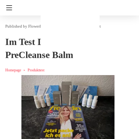
Flowerly
in
Kosmetik & Mode
Produkttest
Im Test Dermalogica
PreCleanse Balm
Homepage
Produkttest