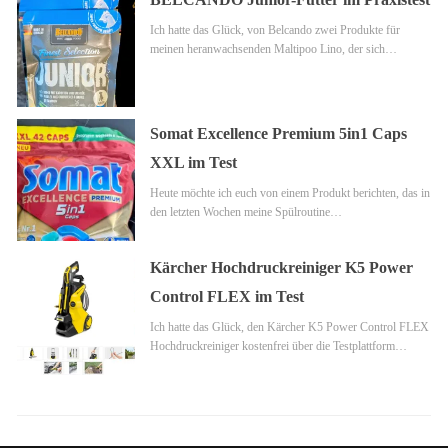
Ich hatte das Glück, von Belcando zwei Produkte für
meinen heranwachsenden Maltipoo Lino, der sich…
Somat Excellence Premium 5in1 Caps
XXL im Test
Heute möchte ich euch von einem Produkt berichten, das in
den letzten Wochen meine Spülroutine…
Kärcher Hochdruckreiniger K5 Power
Control FLEX im Test
Ich hatte das Glück, den Kärcher K5 Power Control FLEX
Hochdruckreiniger kostenfrei über die Testplattform…