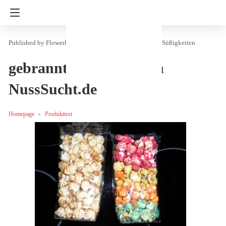
Flowerly
in
Essen & Trinken
Produkttest
Süßigkeiten
gebrannte Mandeln von
NussSucht.de
Homepage
Produkttest