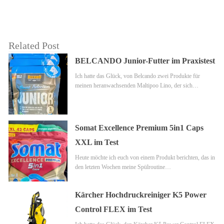
Related Post
BELCANDO Junior-Futter im Praxistest
Ich hatte das Glück, von Belcando zwei Produkte für
meinen heranwachsenden Maltipoo Lino, der sich…
Somat Excellence Premium 5in1 Caps
XXL im Test
Heute möchte ich euch von einem Produkt berichten, das in
den letzten Wochen meine Spülroutine…
Kärcher Hochdruckreiniger K5 Power
Control FLEX im Test