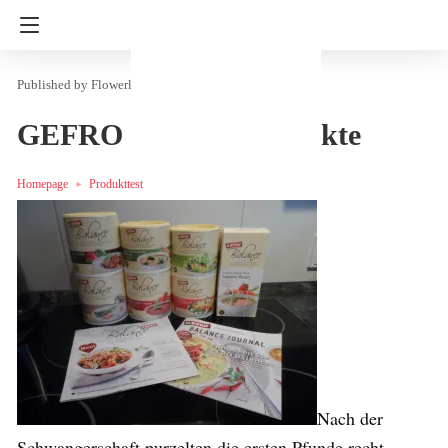
Flowerly
in
Essen & Trinken
Produkttest
GEFRO Balance-Produkte
Homepage
Produkttest
Nach der
Schwangerschaft purzelten die ersten Pfunde recht