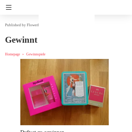
Flowerly
in
Gewinnspiele
Gewinnt ein Duftset
Homepage
Gewinnspiele
Duftset zu gewinnen