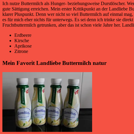
Ich nutze Buttermilch als Hunger- beziehungsweise Durstlöscher. We
gute Sättigung erreichen. Mein erster Kritikpunkt an der Landliebe But
klarer Pluspunkt. Denn wer nicht so viel Buttermilch auf einmal mag,
es für mich eher nichts für unterwegs. Es sei denn ich trinke sie dir
Fruchtbuttermilch getrunken, aber das ist schon viele Jahre her. Landl
Erdbeere
Kirsche
Aprikose
Zitrone
Mein Favorit Landliebe Buttermilch natur