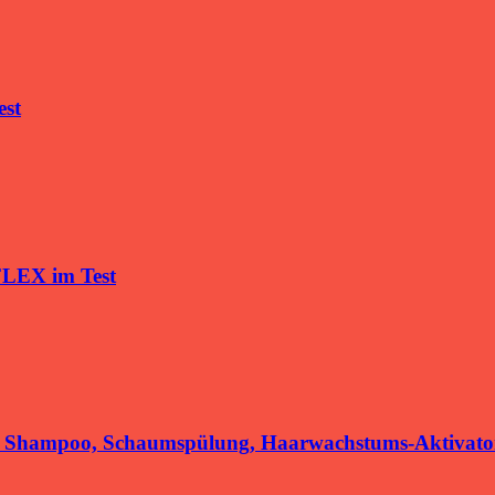
est
FLEX im Test
t Shampoo, Schaumspülung, Haarwachstums-Aktivato