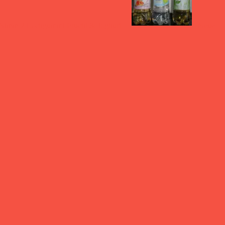
Nimm 2 Lachgummi Frucht & Joghurt
Neue