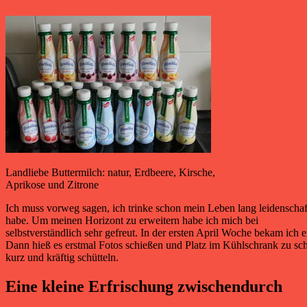
Landliebe Buttermilch: natur, Erdbeere, Kirsche,
Aprikose und Zitrone
Ich muss vorweg sagen, ich trinke schon mein Leben lang leidenschaft
habe. Um meinen Horizont zu erweitern habe ich mich bei
Konsumgö
selbstverständlich sehr gefreut. In der ersten April Woche bekam ich
Dann hieß es erstmal Fotos schießen und Platz im Kühlschrank zu sch
kurz und kräftig schütteln.
Eine kleine Erfrischung zwischendurch