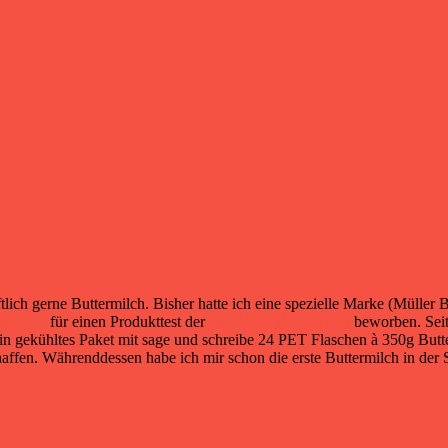
lich gerne Buttermilch. Bisher hatte ich eine spezielle Marke (Müller B
ttinnen
für einen Produkttest der
Landliebe Buttermilch
beworben. Seit
 ein gekühltes Paket mit sage und schreibe 24 PET Flaschen à 350g Butte
affen. Währenddessen habe ich mir schon die erste Buttermilch in der