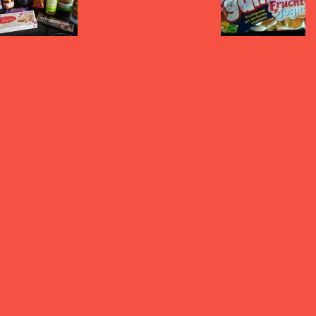
brandnooz Box April 2015