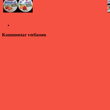
Almighurt Frucht & Gemüse von Ehrmann
Erfrischungen von Gerolsteiner
Kommentar verfassen