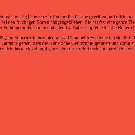
 einmal am Tag habe ich zur Buttermilchflasche gegriffen und mich an 
och bei den fruchtigen Sorten hängengeblieben. Sie hat fast eine ganze F
r Frchtbuttermilchsorten enthalten ist. Daher empfehle ich die Buttermil
335g) im Supermarkt bezahlen muss. Denn bei Rewe habe ich sie für € 0
Garantie geben, dass die Kühe ohne Gentechnik gefüttert und somit auc
e ich das auch voll und ganz, aber dieser Preis scheint mir doch etwas