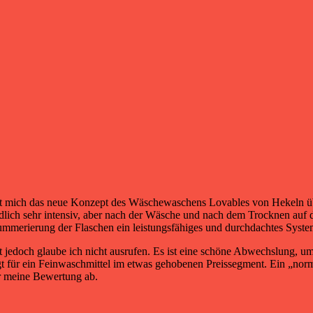
t mich das neue Konzept des Wäschewaschens Lovables von Hekeln über
tändlich sehr intensiv, aber nach der Wäsche und nach dem Trocknen auf
ummerierung der Flaschen ein leistungsfähiges und durchdachtes Syste
 jedoch glaube ich nicht ausrufen. Es ist eine schöne Abwechslung, 
egt für ein Feinwaschmittel im etwas gehobenen Preissegment. Ein „nor
r meine Bewertung ab.