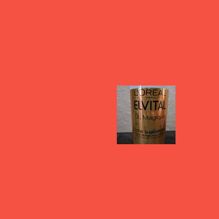
Plantur 21 Nutri-Coffein Shampoo
L’ORÉAL