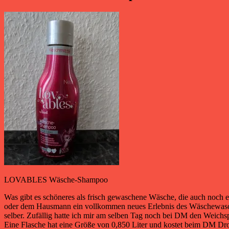
LOVABLES Wäsche-Shampoo
Was gibt es schöneres als frisch gewaschene Wäsche, die auch noch 
oder dem Hausmann ein vollkommen neues Erlebnis des Wäschewasc
selber. Zufällig hatte ich mir am selben Tag noch bei DM den Weichs
Eine Flasche hat eine Größe von 0,850 Liter und kostet beim DM Drog