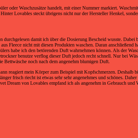
püler oder Waschzusätze handelt, mit einer Nummer markiert. Waschmi
t. Hinter Lovables steckt übrigens nicht nur der Hersteller Henkel, sond
n durchgelesen damit ich über die Dosierung Bescheid wusste. Dabei b
 aus Fleece nicht mit diesen Produkten waschen. Daran anschließend h
pülers habe ich den betörenden Duft wahrnehmen können. Als der Wa
rockner benutze verflog dieser Duft jedoch recht schnell. Nur bei Wäsc
 die Bettwäsche noch nach dem angenehm blumigen Duft.
ann reagiert mein Körper zum Beispiel mit Kopfschmerzen. Deshalb bin
länger frisch riecht ist etwas sehr sehr angenehmes und schönes. Da
lvet Dream von Lovables empfand ich als angenehm in Gebrauch und 