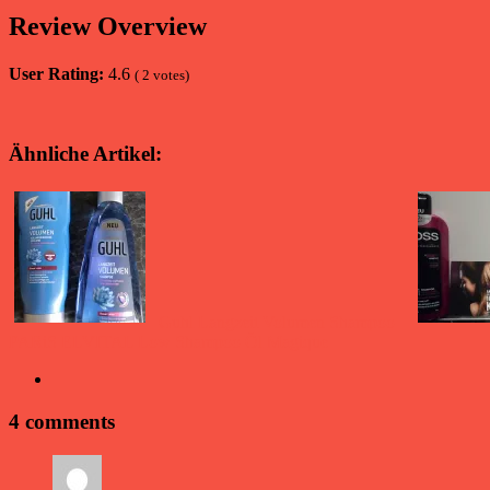
Review Overview
User Rating:
4.6
(
2
votes)
Ähnliche Artikel:
Guhl Langzeit Volumen Shampoo
PARiS ELVITAL Low Shampoo Öl Magique
4 comments