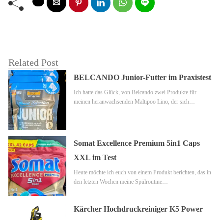
Related Post
BELCANDO Junior-Futter im Praxistest
Ich hatte das Glück, von Belcando zwei Produkte für
meinen heranwachsenden Maltipoo Lino, der sich…
Somat Excellence Premium 5in1 Caps
XXL im Test
Heute möchte ich euch von einem Produkt berichten, das in
den letzten Wochen meine Spülroutine…
Kärcher Hochdruckreiniger K5 Power