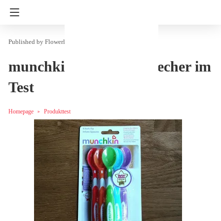
Flowerly
in
Eltern & Kind
Produkttest
munchkin Löffel und Becher im
Test
Homepage
Produkttest