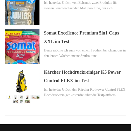
Ich hatte das Glück, von Belcando zwei Produkte für
meinen heranwachsenden Maltipoo Lino, der sich…
Somat Excellence Premium 5in1 Caps
XXL im Test
Heute möchte ich euch von einem Produkt berichten, das in
den letzten Wochen meine Spülroutine…
Kärcher Hochdruckreiniger K5 Power
Control FLEX im Test
Ich hatte das Glück, den Kärcher K5 Power Control FLEX
Hochdruckreiniger kostenfrei über die Testplattform…