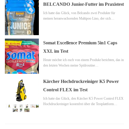
BELCANDO Junior-Futter im Praxistest
Ich hatte das Glück, von Belcando zwei Produkte für
meinen heranwachsenden Maltipoo Lino, der sich…
Somat Excellence Premium 5in1 Caps
XXL im Test
Heute möchte ich euch von einem Produkt berichten, das in
den letzten Wochen meine Spülroutine…
Kärcher Hochdruckreiniger K5 Power
Control FLEX im Test
Ich hatte das Glück, den Kärcher K5 Power Control FLEX
Hochdruckreiniger kostenfrei über die Testplattform…