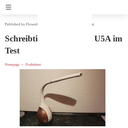
Flowerly
in
Haushalt & Freizeit
Produkttest
Schreibtischlampe Wilit U5A im
Test
Homepage
Produkttest