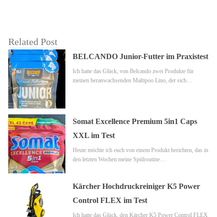
Related Post
BELCANDO Junior-Futter im Praxistest
Ich hatte das Glück, von Belcando zwei Produkte für
meinen heranwachsenden Maltipoo Lino, der sich…
Somat Excellence Premium 5in1 Caps
XXL im Test
Heute möchte ich euch von einem Produkt berichten, das in
den letzten Wochen meine Spülroutine…
Kärcher Hochdruckreiniger K5 Power
Control FLEX im Test
Ich hatte das Glück, den Kärcher K5 Power Control FLEX