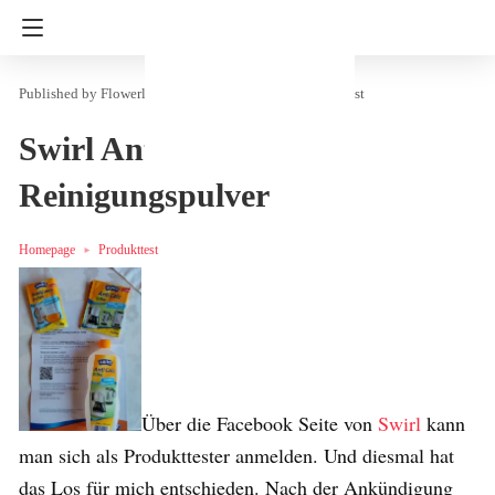
Flowerly
in
Haushalt & Freizeit
Produkttest
Swirl Anti Calc Bio &
Reinigungspulver
Homepage
Produkttest
Über die Facebook Seite von
Swirl
kann
man sich als Produkttester anmelden. Und diesmal hat
das Los für mich entschieden. Nach der Ankündigung