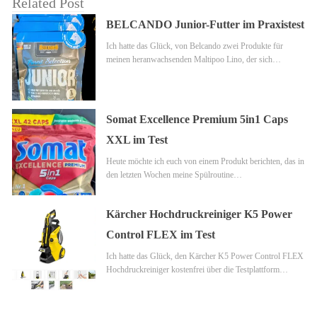
Related Post
BELCANDO Junior-Futter im Praxistest
Ich hatte das Glück, von Belcando zwei Produkte für
meinen heranwachsenden Maltipoo Lino, der sich…
Somat Excellence Premium 5in1 Caps
XXL im Test
Heute möchte ich euch von einem Produkt berichten, das in
den letzten Wochen meine Spülroutine…
Kärcher Hochdruckreiniger K5 Power
Control FLEX im Test
Ich hatte das Glück, den Kärcher K5 Power Control FLEX
Hochdruckreiniger kostenfrei über die Testplattform…