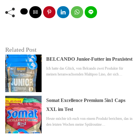
Related Post
BELCANDO Junior-Futter im Praxistest
Ich hatte das Glück, von Belcando zwei Produkte für
meinen heranwachsenden Maltipoo Lino, der sich…
Somat Excellence Premium 5in1 Caps
XXL im Test
Heute möchte ich euch von einem Produkt berichten, das in
den letzten Wochen meine Spülroutine…