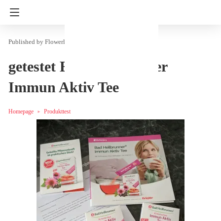
Flowerly
in
Essen & Trinken
Produkttest
getestet Bad Heilbrunner
Immun Aktiv Tee
Homepage
Produkttest