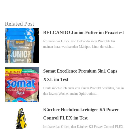
Related Post
BELCANDO Junior-Futter im Praxistest
Ich hatte das Glück, von Belcando zwei Produkte für
meinen heranwachsenden Maltipoo Lino, der sich…
Somat Excellence Premium 5in1 Caps
XXL im Test
Heute möchte ich euch von einem Produkt berichten, das in
den letzten Wochen meine Spülroutine…
Kärcher Hochdruckreiniger K5 Power
Control FLEX im Test
Ich hatte das Glück, den Kärcher K5 Power Control FLEX