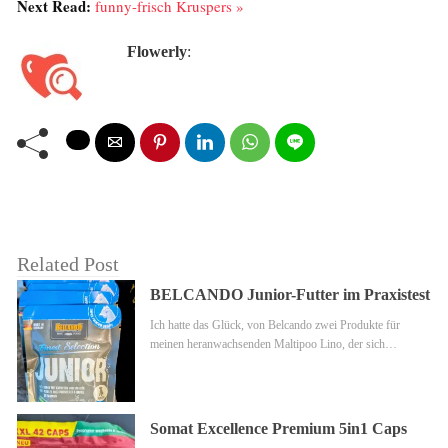
Next Read:
funny-frisch Kruspers »
Flowerly
:
Related Post
BELCANDO Junior-Futter im Praxistest
Ich hatte das Glück, von Belcando zwei Produkte für
meinen heranwachsenden Maltipoo Lino, der sich…
Somat Excellence Premium 5in1 Caps