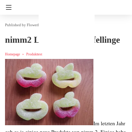
Flowerly
in
Produkttest
Süßigkeiten
nimm2 Lachgummi Apfellinge
Homepage
Produkttest
Im letzten Jahr
gab es ja einige neue Produkte von nimm 2. Einige habe