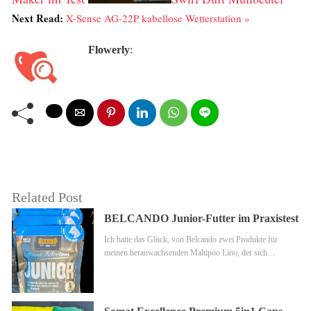
Next Read:
X-Sense AG-22P kabellose Wetterstation »
Flowerly
:
Related Post
BELCANDO Junior-Futter im Praxistest
Ich hatte das Glück, von Belcando zwei Produkte für
meinen heranwachsenden Maltipoo Lino, der sich…