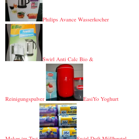
Philips Avance Wasserkocher
Swirl Anti Calc Bio &
Reinigungspulver
EasiYo Yoghurt
Maker im Test
Swirl Duft Müllbeutel