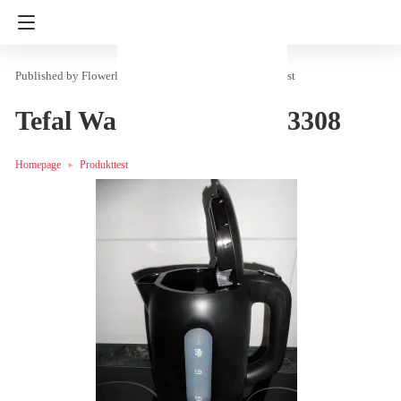
Flowerly
in
Haushalt & Freizeit
Produkttest
Tefal Wasserkocher KO3308
Homepage
Produkttest