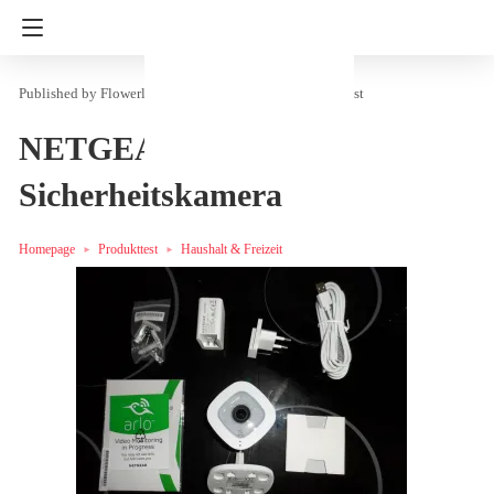
Flowerly
in
Haushalt & Freizeit
Produkttest
NETGEAR Arlo Q
Sicherheitskamera
Homepage
Produkttest
Haushalt & Freizeit