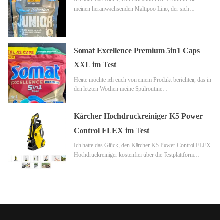
meinen heranwachsenden Maltipoo Lino, der sich…
Somat Excellence Premium 5in1 Caps
XXL im Test
Heute möchte ich euch von einem Produkt berichten, das in
den letzten Wochen meine Spülroutine…
Kärcher Hochdruckreiniger K5 Power
Control FLEX im Test
Ich hatte das Glück, den Kärcher K5 Power Control FLEX
Hochdruckreiniger kostenfrei über die Testplattform…